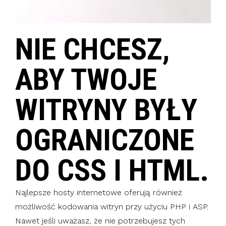
NIE CHCESZ,
ABY TWOJE
WITRYNY BYŁY
OGRANICZONE
DO CSS I HTML.
Najlepsze hosty internetowe oferują również
możliwość kodowania witryn przy użyciu PHP i ASP.
Nawet jeśli uważasz, że nie potrzebujesz tych