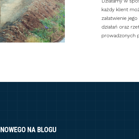
Działamy w spo
każdy klient moż
załatwienie jeg
działań oraz rze
prowadzonych pr
 NOWEGO NA BLOGU