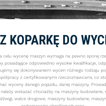
Z KOPARKĘ DO WYC
a celu wycenę maszyn wymaga na pewno sporej rze
 posiadające odpowiednio wysokie kwalifikacje, odp
jmujemy się dokonywaniem wycen różnego rodzaju po
spółpracy z certyfikowanymi rzeczoznawcami, co st
konać wyceny danego pojazdu, danej maszyny. Prowa
e należy wskazać chociażby na maszyny budowlane,
, dźwigi, walce drogowe, maszyny budowlane, maszyn
wykonywania określonych prac.