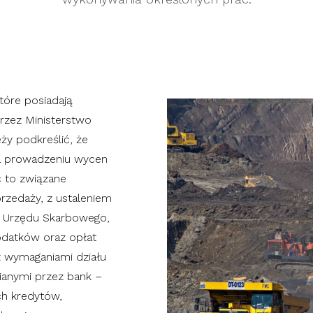
tóre posiadają
rzez Ministerstwo
eży podkreślić, że
na prowadzeniu wycen
 to związane
zedaży, z ustaleniem
a Urzędu Skarbowego,
odatków oraz opłat
 wymaganiami działu
ianymi przez bank –
ch kredytów,