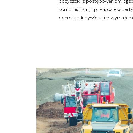
pożyczek, z postępowaniem egze
komorniczym, itp. Każda ekspert
oparciu o indywidualne wymagania