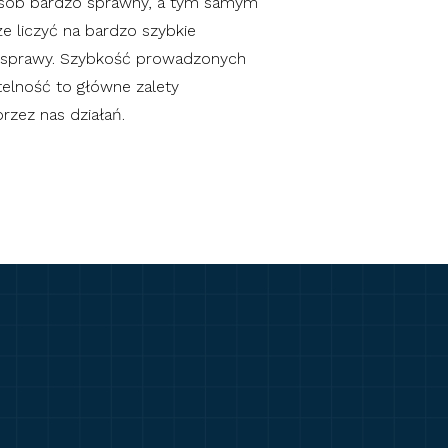
sób bardzo sprawny, a tym samym
e liczyć na bardzo szybkie
o sprawy. Szybkość prowadzonych
telność to główne zalety
zez nas działań.