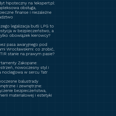
yt hipoteczny na 1ekspert.pl:
pleksowa obsługa,
ieczne finanse i niezależne
adztwo
zego legalizacja butli LPG to
estycja w bezpieczeństwo, a
 tylko obowiązek kierowcy?
bez pasa awaryjnego pod
ami Wrocławskimi: co zrobić,
 TIR stanie na prawym pasie?
rtamenty Zakopane:
strzeń, nowoczesny styl i
a noclegowa w sercu Tatr
oczesne balustrady
nętrzne i zewnętrzne:
ączenie bezpieczeństwa,
nierii materiałowej i estetyki