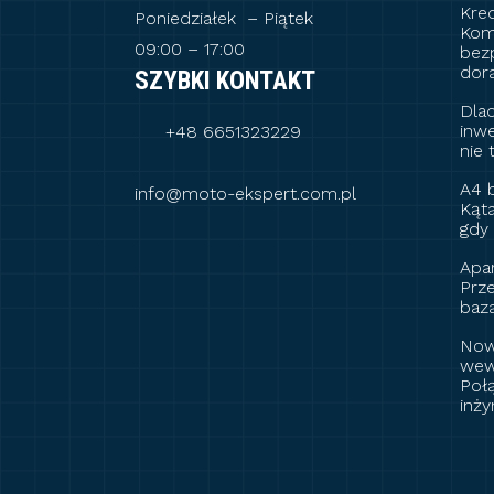
Kred
Poniedziałek – Piątek
Kom
09:00 – 17:00
bezp
dor
SZYBKI KONTAKT
Dlac
inw
+48 6651323229
nie
A4 
info@moto-ekspert.com.pl
Kąt
gdy
Apa
Prze
baz
Now
wew
Poł
inży