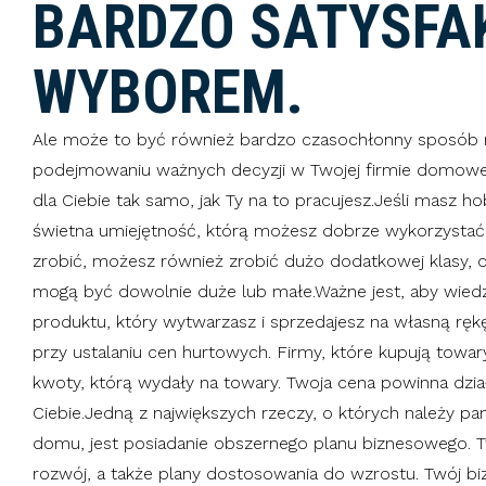
BARDZO SATYSF
WYBOREM.
Ale może to być również bardzo czasochłonny sposób n
podejmowaniu ważnych decyzji w Twojej firmie domowe
dla Ciebie tak samo, jak Ty na to pracujesz.Jeśli masz h
świetna umiejętność, którą możesz dobrze wykorzysta
zrobić, możesz również zrobić dużo dodatkowej klasy, of
mogą być dowolnie duże lub małe.Ważne jest, aby wied
produktu, który wytwarzasz i sprzedajesz na własną ręk
przy ustalaniu cen hurtowych. Firmy, które kupują tow
kwoty, którą wydały na towary. Twoja cena powinna dział
Ciebie.Jedną z największych rzeczy, o których należy p
domu, jest posiadanie obszernego planu biznesowego. 
rozwój, a także plany dostosowania do wzrostu. Twój b