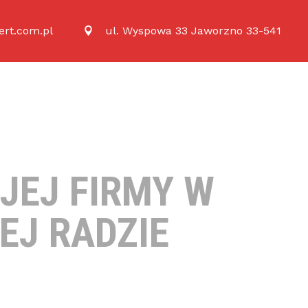
rt.com.pl
ul. Wyspowa 33 Jaworzno 33-541
JEJ FIRMY W
EJ RADZIE