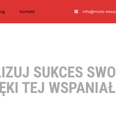
log
Kontakt
info@moto-ekspe
ZUJ SUKCES SWO
ĘKI TEJ WSPANIAŁ