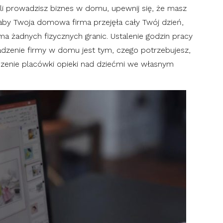
li prowadzisz biznes w domu, upewnij się, że masz
 aby Twoja domowa firma przejęła cały Twój dzień,
 żadnych fizycznych granic. Ustalenie godzin pracy
adzenie firmy w domu jest tym, czego potrzebujesz,
enie placówki opieki nad dziećmi we własnym