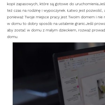
kopii zapasowych, które są gotowe do uruchomienia.Jeś
też czas na rodzinę i wypoczynek. Łatwo jest pozwolić,
ponieważ Twoje miejsce pracy jest Twoim domem i nie ma
w domu to dobry sposób na ustalenie granic.Jeśli prow
aby zostać w domu z małym dzieckiem, rozważ prowadz
domu.