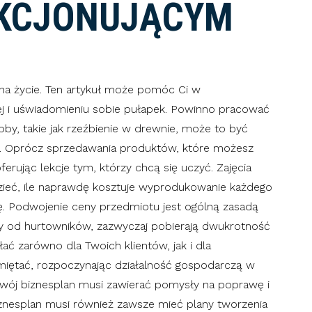
AKCJONUJĄCYM
a życie. Ten artykuł może pomóc Ci w
j i uświadomieniu sobie pułapek. Powinno pracować
obby, takie jak rzeźbienie w drewnie, może to być
ć. Oprócz sprzedawania produktów, które możesz
erując lekcje tym, którzy chcą się uczyć. Zajęcia
zieć, ile naprawdę kosztuje wyprodukowanie każdego
ę. Podwojenie ceny przedmiotu jest ogólną zasadą
ary od hurtowników, zazwyczaj pobierają dwukrotność
ać zarówno dla Twoich klientów, jak i dla
amiętać, rozpoczynając działalność gospodarczą w
Twój biznesplan musi zawierać pomysły na poprawę i
iznesplan musi również zawsze mieć plany tworzenia