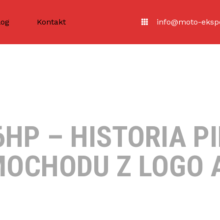
log
Kontakt
info@moto-ekspe
6HP – HISTORIA 
OCHODU Z LOGO 