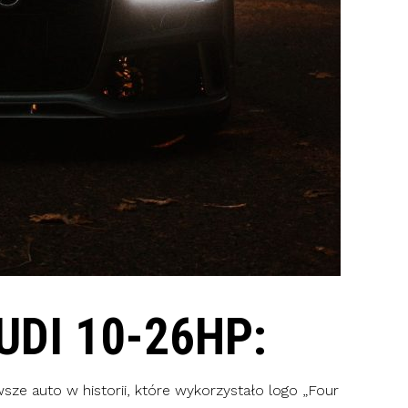
UDI 10-26HP:
ze auto w historii, które wykorzystało logo „Four