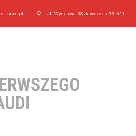
rt.com.pl
ul. Wyspowa 33 Jaworzno 33-541
PIERWSZEGO
AUDI