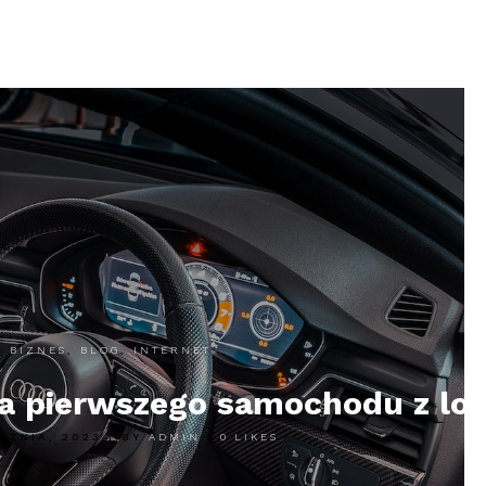
BIZNES
,
BLOG
,
INTERNET
ia pierwszego samochodu z lo
YCZNIA, 2023
|
BY
ADMIN
|
0
LIKES