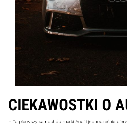
CIEKAWOSTKI O A
– To pierwszy samochód marki Audi i jednocześnie pierws