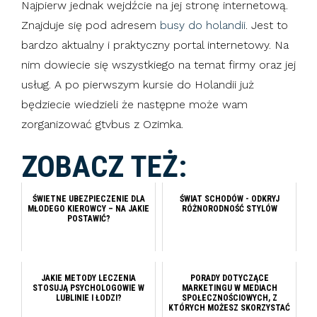
Najpierw jednak wejdźcie na jej stronę internetową.
Znajduje się pod adresem
busy do holandii
. Jest to
bardzo aktualny i praktyczny portal internetowy. Na
nim dowiecie się wszystkiego na temat firmy oraz jej
usług. A po pierwszym kursie do Holandii już
będziecie wiedzieli że następne może wam
zorganizować gtvbus z Ozimka.
ZOBACZ TEŻ:
ŚWIETNE UBEZPIECZENIE DLA
ŚWIAT SCHODÓW - ODKRYJ
MŁODEGO KIEROWCY – NA JAKIE
RÓŻNORODNOŚĆ STYLÓW
POSTAWIĆ?
JAKIE METODY LECZENIA
PORADY DOTYCZĄCE
STOSUJĄ PSYCHOLOGOWIE W
MARKETINGU W MEDIACH
LUBLINIE I ŁODZI?
SPOŁECZNOŚCIOWYCH, Z
KTÓRYCH MOŻESZ SKORZYSTAĆ