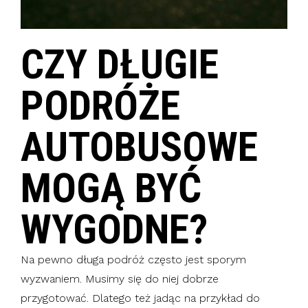
CZY DŁUGIE
PODRÓŻE
AUTOBUSOWE
MOGĄ BYĆ
WYGODNE?
Na pewno długa podróż często jest sporym
wyzwaniem. Musimy się do niej dobrze
przygotować. Dlatego też jadąc na przykład do