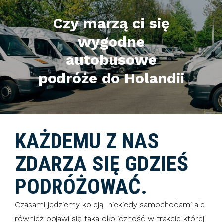
Czy marzą ci się
wygodne
autobusowe
podróże do Holandii
KAŻDEMU Z NAS
ZDARZA SIĘ GDZIEŚ
PODRÓŻOWAĆ.
Czasami jedziemy koleją, niekiedy samochodami ale
również pojawi się taka okoliczność w trakcie której