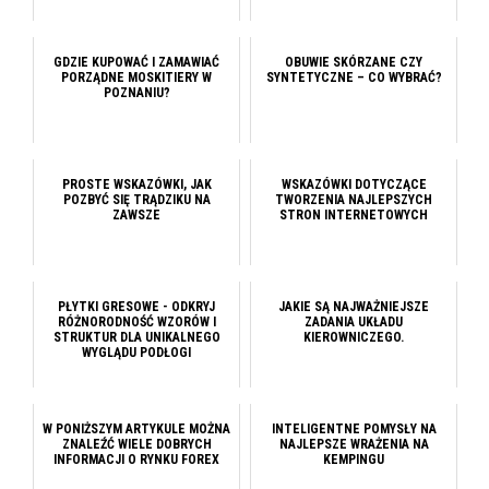
GDZIE KUPOWAĆ I ZAMAWIAĆ
OBUWIE SKÓRZANE CZY
PORZĄDNE MOSKITIERY W
SYNTETYCZNE – CO WYBRAĆ?
POZNANIU?
PROSTE WSKAZÓWKI, JAK
WSKAZÓWKI DOTYCZĄCE
POZBYĆ SIĘ TRĄDZIKU NA
TWORZENIA NAJLEPSZYCH
ZAWSZE
STRON INTERNETOWYCH
PŁYTKI GRESOWE - ODKRYJ
JAKIE SĄ NAJWAŻNIEJSZE
RÓŻNORODNOŚĆ WZORÓW I
ZADANIA UKŁADU
STRUKTUR DLA UNIKALNEGO
KIEROWNICZEGO.
WYGLĄDU PODŁOGI
W PONIŻSZYM ARTYKULE MOŻNA
INTELIGENTNE POMYSŁY NA
ZNALEŹĆ WIELE DOBRYCH
NAJLEPSZE WRAŻENIA NA
INFORMACJI O RYNKU FOREX
KEMPINGU