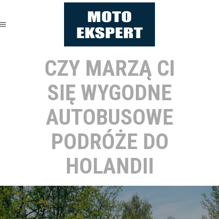
CZY MARZĄ CI
SIĘ WYGODNE
AUTOBUSOWE
PODRÓŻE DO
HOLANDII
BIZNES