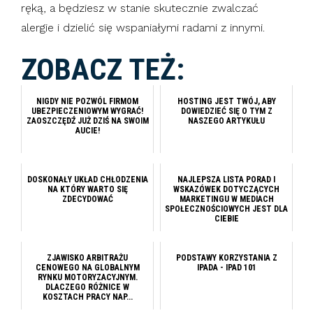
ręką, a będziesz w stanie skutecznie zwalczać
alergie i dzielić się wspaniałymi radami z innymi.
ZOBACZ TEŻ:
NIGDY NIE POZWÓL FIRMOM
HOSTING JEST TWÓJ, ABY
UBEZPIECZENIOWYM WYGRAĆ!
DOWIEDZIEĆ SIĘ O TYM Z
ZAOSZCZĘDŹ JUŻ DZIŚ NA SWOIM
NASZEGO ARTYKUŁU
AUCIE!
DOSKONAŁY UKŁAD CHŁODZENIA
NAJLEPSZA LISTA PORAD I
NA KTÓRY WARTO SIĘ
WSKAZÓWEK DOTYCZĄCYCH
ZDECYDOWAĆ
MARKETINGU W MEDIACH
SPOŁECZNOŚCIOWYCH JEST DLA
CIEBIE
ZJAWISKO ARBITRAŻU
PODSTAWY KORZYSTANIA Z
CENOWEGO NA GLOBALNYM
IPADA - IPAD 101
RYNKU MOTORYZACYJNYM.
DLACZEGO RÓŻNICE W
KOSZTACH PRACY NAP...