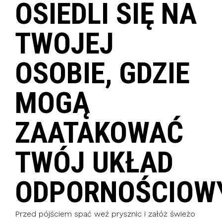
OSIEDLI SIĘ NA
TWOJEJ
OSOBIE, GDZIE
MOGĄ
ZAATAKOWAĆ
TWÓJ UKŁAD
ODPORNOŚCIOWY
Przed pójściem spać weź prysznic i załóż świeżo