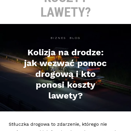
LAWETY?
BIZNES
,
BLOG
Kolizja na drodze:
jak wezwać pomoc
drogową i kto
ponosi koszty
lawety?
Stłuczka drogowa to zdarzenie, którego nie