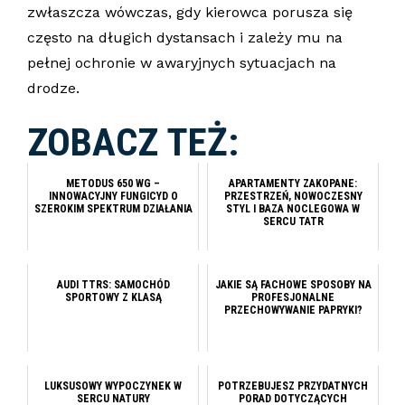
zwłaszcza wówczas, gdy kierowca porusza się
często na długich dystansach i zależy mu na
pełnej ochronie w awaryjnych sytuacjach na
drodze.
ZOBACZ TEŻ:
METODUS 650 WG –
APARTAMENTY ZAKOPANE:
INNOWACYJNY FUNGICYD O
PRZESTRZEŃ, NOWOCZESNY
SZEROKIM SPEKTRUM DZIAŁANIA
STYL I BAZA NOCLEGOWA W
SERCU TATR
AUDI TTRS: SAMOCHÓD
JAKIE SĄ FACHOWE SPOSOBY NA
SPORTOWY Z KLASĄ
PROFESJONALNE
PRZECHOWYWANIE PAPRYKI?
LUKSUSOWY WYPOCZYNEK W
POTRZEBUJESZ PRZYDATNYCH
SERCU NATURY
PORAD DOTYCZĄCYCH