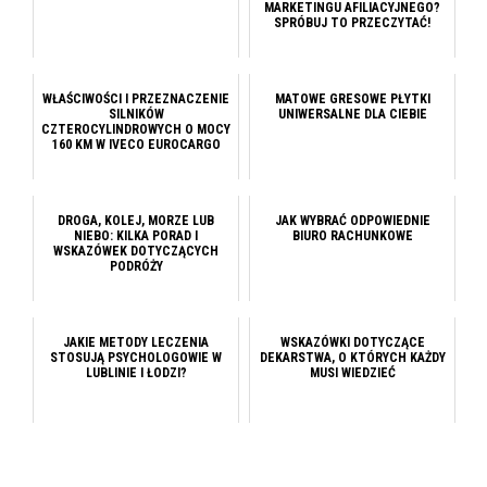
MARKETINGU AFILIACYJNEGO?
SPRÓBUJ TO PRZECZYTAĆ!
WŁAŚCIWOŚCI I PRZEZNACZENIE
MATOWE GRESOWE PŁYTKI
SILNIKÓW
UNIWERSALNE DLA CIEBIE
CZTEROCYLINDROWYCH O MOCY
160 KM W IVECO EUROCARGO
DROGA, KOLEJ, MORZE LUB
JAK WYBRAĆ ODPOWIEDNIE
NIEBO: KILKA PORAD I
BIURO RACHUNKOWE
WSKAZÓWEK DOTYCZĄCYCH
PODRÓŻY
JAKIE METODY LECZENIA
WSKAZÓWKI DOTYCZĄCE
STOSUJĄ PSYCHOLOGOWIE W
DEKARSTWA, O KTÓRYCH KAŻDY
LUBLINIE I ŁODZI?
MUSI WIEDZIEĆ