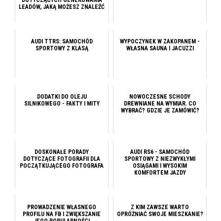
DOTYCZĄCYCH GENEROWANIA
LEADÓW, JAKĄ MOŻESZ ZNALEŹĆ
AUDI TTRS: SAMOCHÓD
WYPOCZYNEK W ZAKOPANEM -
SPORTOWY Z KLASĄ
WŁASNA SAUNA I JACUZZI
DODATKI DO OLEJU
NOWOCZESNE SCHODY
SILNIKOWEGO - FAKTY I MITY
DREWNIANE NA WYMIAR. CO
WYBRAĆ? GDZIE JE ZAMÓWIĆ?
DOSKONAŁE PORADY
AUDI RS6 - SAMOCHÓD
DOTYCZĄCE FOTOGRAFII DLA
SPORTOWY Z NIEZWYKŁYMI
POCZĄTKUJĄCEGO FOTOGRAFA
OSIĄGAMI I WYSOKIM
KOMFORTEM JAZDY
PROWADZENIE WŁASNEGO
Z KIM ZAWSZE WARTO
PROFILU NA FB I ZWIĘKSZANIE
OPRÓŻNIAĆ SWOJE MIESZKANIE?