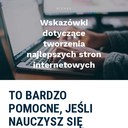
BIZNES
Wskazówki
dotyczące
tworzenia
najlepszych stron
internetowych
TO BARDZO
POMOCNE, JEŚLI
NAUCZYSZ SIĘ