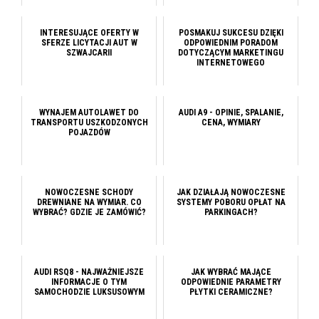
INTERESUJĄCE OFERTY W
POSMAKUJ SUKCESU DZIĘKI
SFERZE LICYTACJI AUT W
ODPOWIEDNIM PORADOM
SZWAJCARII
DOTYCZĄCYM MARKETINGU
INTERNETOWEGO
WYNAJEM AUTOLAWET DO
AUDI A9 - OPINIE, SPALANIE,
TRANSPORTU USZKODZONYCH
CENA, WYMIARY
POJAZDÓW
NOWOCZESNE SCHODY
JAK DZIAŁAJĄ NOWOCZESNE
DREWNIANE NA WYMIAR. CO
SYSTEMY POBORU OPŁAT NA
WYBRAĆ? GDZIE JE ZAMÓWIĆ?
PARKINGACH?
AUDI RSQ8 - NAJWAŻNIEJSZE
JAK WYBRAĆ MAJĄCE
INFORMACJE O TYM
ODPOWIEDNIE PARAMETRY
SAMOCHODZIE LUKSUSOWYM
PŁYTKI CERAMICZNE?