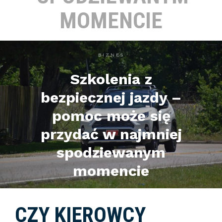
MOMENCIE
BIZNES
Szkolenia z
bezpiecznej jazdy –
pomoc może się
przydać w najmniej
spodziewanym
momencie
CZY KIEROWCY