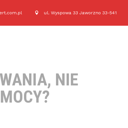
rt.com.pl
ul. Wyspowa 33 Jaworzno 33-541
WANIA, NIE
 MOCY?