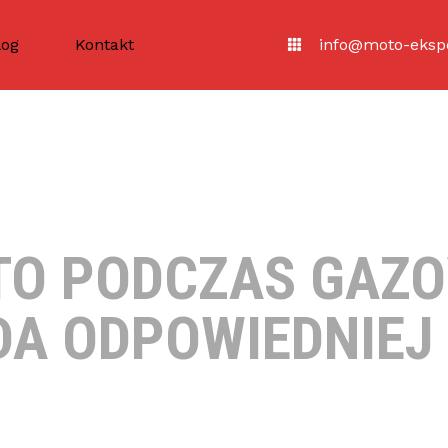
log
Kontakt
info@moto-ekspe
O PODCZAS GAZO
DA ODPOWIEDNIEJ