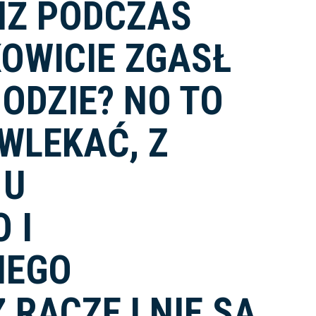
 IŻ PODCZAS
OWICIE ZGASŁ
ODZIE? NO TO
ZWLEKAĆ, Z
 U
 I
NEGO
 RACZEJ NIE SĄ