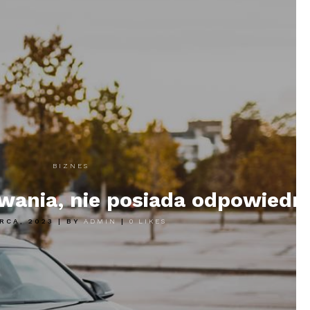
BIZNES
wania, nie posiada odpowiedn
ARCA, 2023
|
BY
ADMIN
|
0
LIKES