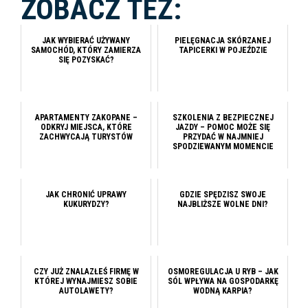
ZOBACZ TEŻ:
JAK WYBIERAĆ UŻYWANY
PIELĘGNACJA SKÓRZANEJ
SAMOCHÓD, KTÓRY ZAMIERZA
TAPICERKI W POJEŹDZIE
SIĘ POZYSKAĆ?
APARTAMENTY ZAKOPANE –
SZKOLENIA Z BEZPIECZNEJ
ODKRYJ MIEJSCA, KTÓRE
JAZDY – POMOC MOŻE SIĘ
ZACHWYCAJĄ TURYSTÓW
PRZYDAĆ W NAJMNIEJ
SPODZIEWANYM MOMENCIE
JAK CHRONIĆ UPRAWY
GDZIE SPĘDZISZ SWOJE
KUKURYDZY?
NAJBLIŻSZE WOLNE DNI?
CZY JUŻ ZNALAZŁEŚ FIRMĘ W
OSMOREGULACJA U RYB – JAK
KTÓREJ WYNAJMIESZ SOBIE
SÓL WPŁYWA NA GOSPODARKĘ
AUTOLAWETY?
WODNĄ KARPIA?