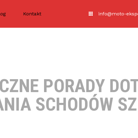
log
Kontakt
info@moto-ekspe
CZNE PORADY DO
NIA SCHODÓW S