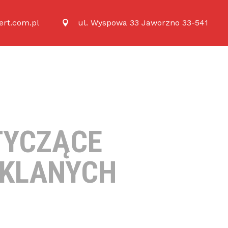
rt.com.pl
ul. Wyspowa 33 Jaworzno 33-541
TYCZĄCE
ZKLANYCH