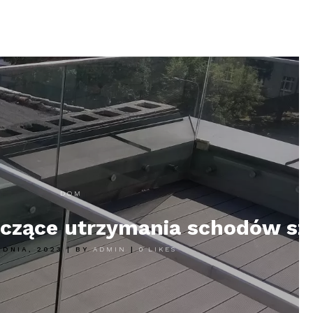
DOM
yczące utrzymania schodów sz
UDNIA, 2023
|
BY
ADMIN
|
0
LIKES