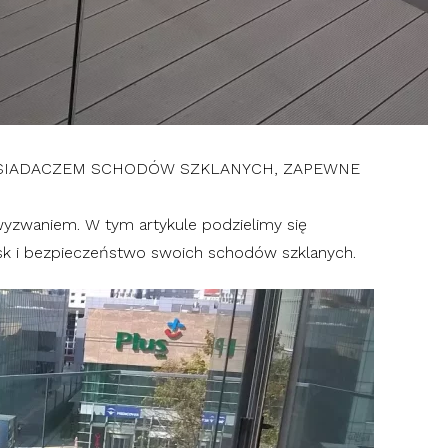
POSIADACZEM SCHODÓW SZKLANYCH, ZAPEWNE
yzwaniem. W tym artykule podzielimy się
sk i bezpieczeństwo swoich schodów szklanych.