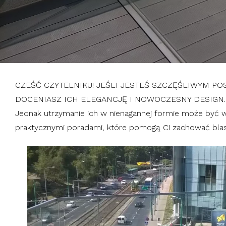
CZEŚĆ CZYTELNIKU! JEŚLI JESTEŚ SZCZĘŚLIWYM 
DOCENIASZ ICH ELEGANCJĘ I NOWOCZESNY DESIGN.
Jednak utrzymanie ich w nienagannej formie może być w
praktycznymi poradami, które pomogą Ci zachować bla