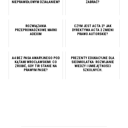
NIEPRAWIDŁOWYM DZIAŁANIEM?
ZABRAĆ?
ROZWIĄZANIA
CZYM JEST ACTA 2? JAK
PRZEPROWADZKOWE MARKI
DYREKTYWA ACTA 2 ZMIENI
ADEXIM
PRAWO AUTORSKIE?
A4 BEZ PASA AWARYJNEGO POD
PREZENTY EDUKACYJNE DLA
KĄTAMI WROCŁAWSKIMI: CO
SIEDMIOLATKA: ROZWIJANIE
ZROBIĆ, GDY TIR STANIE NA
WIEDZY I UMIEJĘTNOŚCI
PRAWYM PASIE?
SZKOLNYCH.