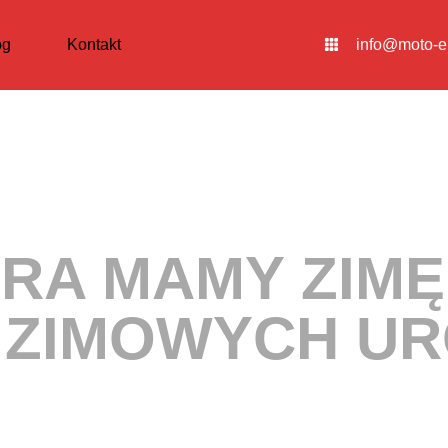
og
Kontakt
info@moto-e
URA MAMY ZIMĘ
 ZIMOWYCH U