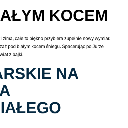
IAŁYM KOCEM
i zima, całe to piękno przybiera zupełnie nowy wymiar.
ejzaż pod białym kocem śniegu. Spacerując po Jurze
iat z bajki.
ARSKIE NA
LA
BIAŁEGO