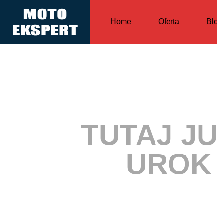
Home
Oferta
Bl
TUTAJ J
UROK