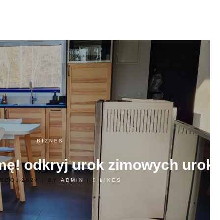
BIZNES
imę! odkryj urok zimowych urok
TEGO, 2024
|
BY
ADMIN
|
0
LIKES