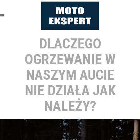
DLACZEGO
OGRZEWANIE W
NASZYM AUCIE
NIE DZIAŁA JAK
NALEŻY?
BIZNES