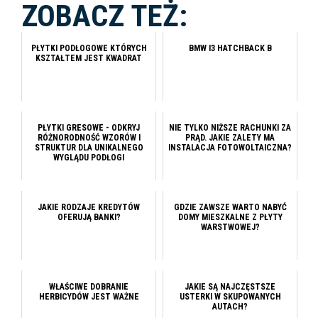
ZOBACZ TEŻ:
PŁYTKI PODŁOGOWE KTÓRYCH
BMW I3 HATCHBACK B
KSZTAŁTEM JEST KWADRAT
PŁYTKI GRESOWE - ODKRYJ
NIE TYLKO NIŻSZE RACHUNKI ZA
RÓŻNORODNOŚĆ WZORÓW I
PRĄD. JAKIE ZALETY MA
STRUKTUR DLA UNIKALNEGO
INSTALACJA FOTOWOLTAICZNA?
WYGLĄDU PODŁOGI
JAKIE RODZAJE KREDYTÓW
GDZIE ZAWSZE WARTO NABYĆ
OFERUJĄ BANKI?
DOMY MIESZKALNE Z PŁYTY
WARSTWOWEJ?
WŁAŚCIWE DOBRANIE
JAKIE SĄ NAJCZĘSTSZE
HERBICYDÓW JEST WAŻNE
USTERKI W SKUPOWANYCH
AUTACH?