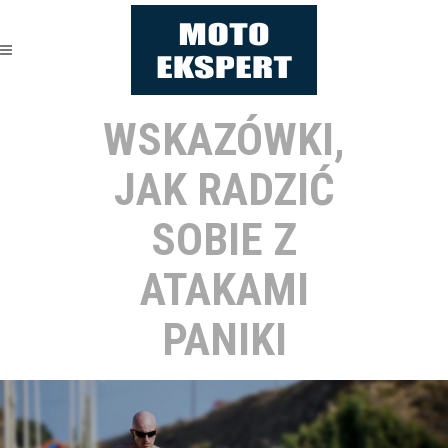
WSKAZÓWKI,
JAK RADZIĆ
SOBIE Z
ATAKAMI
PANIKI