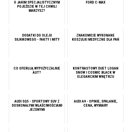
O JAKIM SPECJALISTYCZNYM
FORD C-MAX
POJEŹDZIE W TEJ CHWILI
MARZYSZ?
DODATKI DO OLEJU
ZNAKOMICIE WYKONANE
SILNIKOWEGO - FAKTY I MITY
KOSZULKI MEDYCZNE DLA PAŃ
CO OFERUJĄ WYPOŻYCZALNIE
KONTRASTOWY DUET LOGAN
AUT?
SNOW I COSMIC BLACK W
ELEGANCKIM WNĘTRZU
AUDI SQ5 - SPORTOWY SUV Z
AUDI A9 - OPINIE, SPALANIE,
DOSKONAŁYMI WŁAŚCIWOŚCIAMI
CENA, WYMIARY
JEZDNYMI