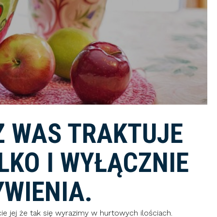
Z WAS TRAKTUJE
LKO I WYŁĄCZNIE
WIENIA.
ie jej że tak się wyrazimy w hurtowych ilościach.