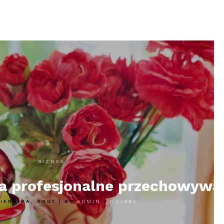
BIZNES
a profesjonalne przechowywan
ZIERNIKA, 0001
|
BY
ADMIN
|
0
LIKES