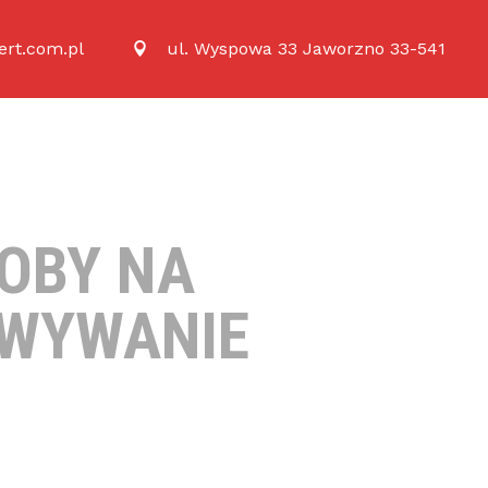
rt.com.pl
ul. Wyspowa 33 Jaworzno 33-541
OBY NA
OWYWANIE