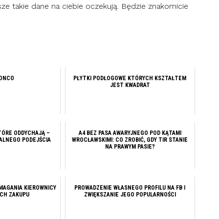
wsze takie dane na ciebie oczekują. Będzie znakomicie
RONCO
PŁYTKI PODŁOGOWE KTÓRYCH KSZTAŁTEM
JEST KWADRAT
TÓRE ODDYCHAJĄ –
A4 BEZ PASA AWARYJNEGO POD KĄTAMI
UALNEGO PODEJŚCIA
WROCŁAWSKIMI: CO ZROBIĆ, GDY TIR STANIE
NA PRAWYM PASIE?
MAGANIA KIEROWNICY
PROWADZENIE WŁASNEGO PROFILU NA FB I
ICH ZAKUPU
ZWIĘKSZANIE JEGO POPULARNOŚCI