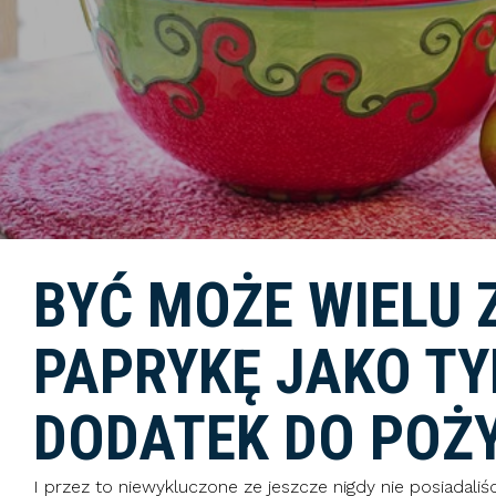
BYĆ MOŻE WIELU 
PAPRYKĘ JAKO TY
DODATEK DO POŻY
I przez to niewykluczone ze jeszcze nigdy nie posiadaliśc