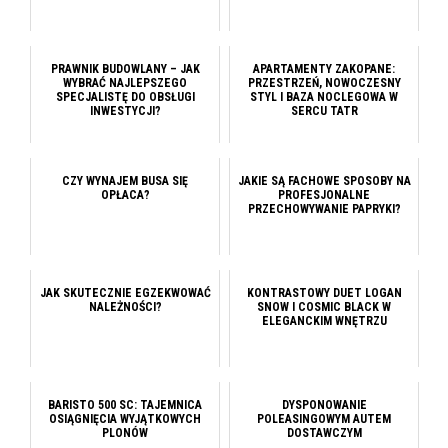
PRAWNIK BUDOWLANY – JAK
APARTAMENTY ZAKOPANE:
WYBRAĆ NAJLEPSZEGO
PRZESTRZEŃ, NOWOCZESNY
SPECJALISTĘ DO OBSŁUGI
STYL I BAZA NOCLEGOWA W
INWESTYCJI?
SERCU TATR
CZY WYNAJEM BUSA SIĘ
JAKIE SĄ FACHOWE SPOSOBY NA
OPŁACA?
PROFESJONALNE
PRZECHOWYWANIE PAPRYKI?
JAK SKUTECZNIE EGZEKWOWAĆ
KONTRASTOWY DUET LOGAN
NALEŻNOŚCI?
SNOW I COSMIC BLACK W
ELEGANCKIM WNĘTRZU
BARISTO 500 SC: TAJEMNICA
DYSPONOWANIE
OSIĄGNIĘCIA WYJĄTKOWYCH
POLEASINGOWYM AUTEM
PLONÓW
DOSTAWCZYM