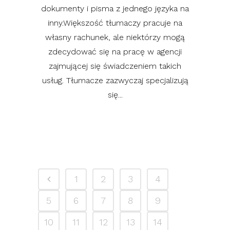
dokumenty i pisma z jednego języka na
inny.Większość tłumaczy pracuje na
własny rachunek, ale niektórzy mogą
zdecydować się na pracę w agencji
zajmującej się świadczeniem takich
usług. Tłumacze zazwyczaj specjalizują
się...
1
2
3
4
5
6
7
8
9
10
11
12
13
14