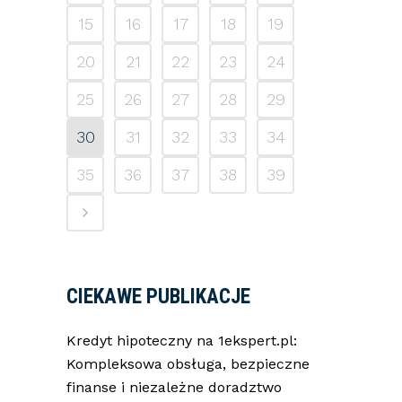
15
16
17
18
19
20
21
22
23
24
25
26
27
28
29
30
31
32
33
34
35
36
37
38
39
CIEKAWE PUBLIKACJE
Kredyt hipoteczny na 1ekspert.pl:
Kompleksowa obsługa, bezpieczne
finanse i niezależne doradztwo