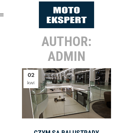
AUTHOR:
ADMIN
02
kwi