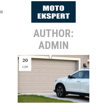
AUTHOR:
ADMIN
20
cze