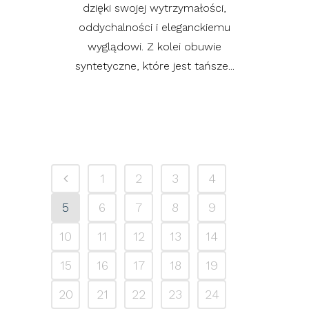
dzięki swojej wytrzymałości,
oddychalności i eleganckiemu
wyglądowi. Z kolei obuwie
syntetyczne, które jest tańsze...
1
2
3
4
5
6
7
8
9
10
11
12
13
14
15
16
17
18
19
20
21
22
23
24