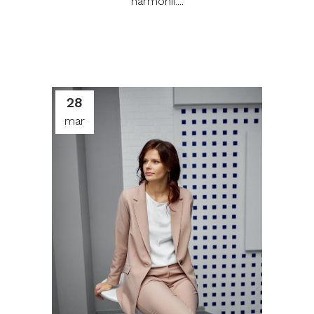
harmonii....
28
mar