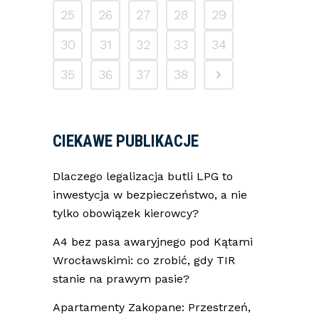
25
26
27
28
29
30
31
32
33
34
35
36
37
38
CIEKAWE PUBLIKACJE
Dlaczego legalizacja butli LPG to
inwestycja w bezpieczeństwo, a nie
tylko obowiązek kierowcy?
A4 bez pasa awaryjnego pod Kątami
Wrocławskimi: co zrobić, gdy TIR
stanie na prawym pasie?
Apartamenty Zakopane: Przestrzeń,