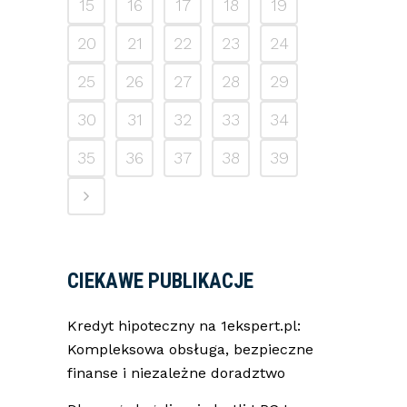
15
16
17
18
19
20
21
22
23
24
25
26
27
28
29
30
31
32
33
34
35
36
37
38
39
CIEKAWE PUBLIKACJE
Kredyt hipoteczny na 1ekspert.pl:
Kompleksowa obsługa, bezpieczne
finanse i niezależne doradztwo