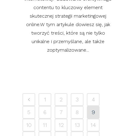
contentu to kluczowy element
skutecznej strategii marketingowej
online.W tym artykule dowiesz się, jak
tworzyć treści, które są nie tylko
unikalne i przemyślane, ale także
zoptymalizowane...
1
2
3
4
5
6
7
8
9
10
11
12
13
14