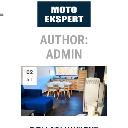
AUTHOR:
ADMIN
02
lut