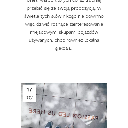
ofert, wśród których coraz trudniej
przebić się ze swoją propozycją. W
świetle tych słów nikogo nie powinno
więc dziwić rosnące zainteresowanie
miejscowymi skupami pojazdów
używanych, choć również lokalna
giełda i...
17
sty